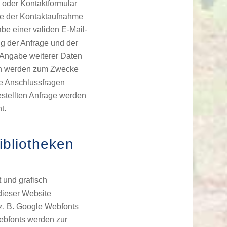
l oder Kontaktformular
cke der Kontaktaufnahme
gabe einer validen E-Mail-
ng der Anfrage und der
 Angabe weiterer Daten
ben werden zum Zwecke
he Anschlussfragen
estellten Anfrage werden
t.
ibliotheken
 und grafisch
dieser Website
 z. B. Google Webfonts
ebfonts werden zur